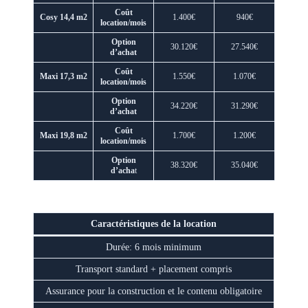
Coût
Cosy 14,4 m2
1.400€
940€
location/mois
Option
30.120€
27.540€
d’achat
Coût
Maxi 17,3 m2
1.550€
1.070€
location/mois
Option
34.220€
31.290€
d’achat
Coût
Maxi 19,8 m2
1.700€
1.200€
location/mois
Option
38.320€
35.040€
d’acha
t
Caractéristiques de la location
Durée: 6 mois minimum
Transport standard + placement compris
Assurance pour la construction et le contenu obligatoire