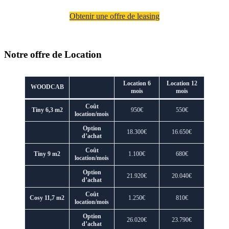
Obtenir une offre de leasing
Notre offre de Location
Location 6
Location 12
WOODCAB
mois
mois
Coût
Tiny 6,3 m2
950€
550€
location/mois
Option
18.300€
16.650€
d’achat
Coût
Tiny 9 m2
1.100€
680€
location/mois
Option
21.920€
20.040€
d’achat
Coût
Cosy 11,7 m2
1.250€
810€
location/mois
Option
26.020€
23.790€
d’achat