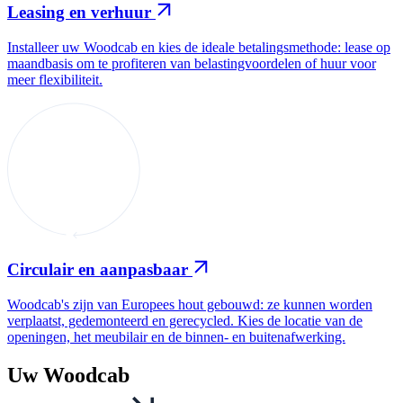
Leasing en verhuur
Installeer uw Woodcab en kies de ideale betalingsmethode: lease op
maandbasis om te profiteren van belastingvoordelen of huur voor
meer flexibiliteit.
Circulair en aanpasbaar
Woodcab's zijn van Europees hout gebouwd: ze kunnen worden
verplaatst, gedemonteerd en gerecycled. Kies de locatie van de
openingen, het meubilair en de binnen- en buitenafwerking.
Uw Woodcab