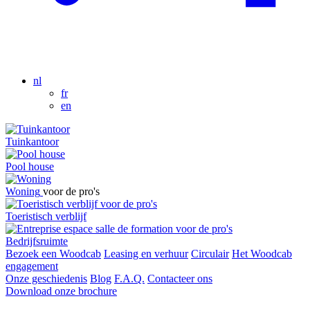
nl
fr
en
Tuinkantoor
Pool house
Woning
voor de pro's
voor de pro's
Toeristisch verblijf
voor de pro's
Bedrijfsruimte
Bezoek een Woodcab
Leasing en verhuur
Circulair
Het Woodcab
engagement
Onze geschiedenis
Blog
F.A.Q.
Contacteer ons
Download onze brochure