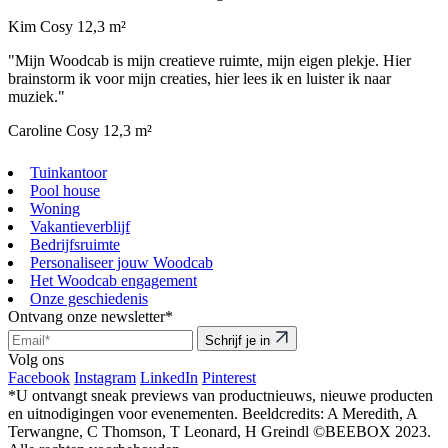
Kim
Cosy 12,3 m²
"Mijn Woodcab is mijn creatieve ruimte, mijn eigen plekje. Hier
brainstorm ik voor mijn creaties, hier lees ik en luister ik naar
muziek."
Caroline
Cosy 12,3 m²
Tuinkantoor
Pool house
Woning
Vakantieverblijf
Bedrijfsruimte
Personaliseer jouw Woodcab
Het Woodcab engagement
Onze geschiedenis
Ontvang onze newsletter*
Schrijf je in
Volg ons
Facebook
Instagram
LinkedIn
Pinterest
*U ontvangt sneak previews van productnieuws, nieuwe producten
en uitnodigingen voor evenementen.
Beeldcredits: A Meredith, A
Terwangne, C Thomson, T Leonard, H Greindl ©BEEBOX 2023.